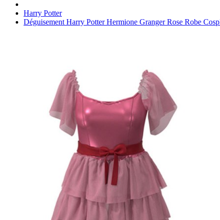
Harry Potter
Déguisement Harry Potter Hermione Granger Rose Robe Cosp